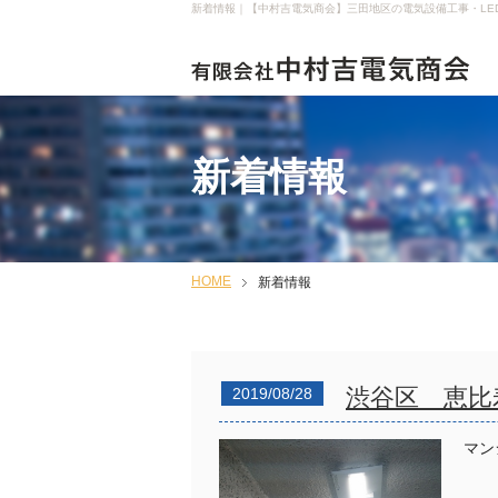
新着情報｜【中村吉電気商会】三田地区の電気設備工事・LE
新着情報
HOME
新着情報
渋谷区 恵比
2019/08/28
マン