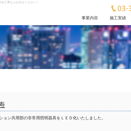
D化工事ならお任せください！
事業内容
施工実績
寿
ション共用部の非常用照明器具をＬＥＤ化いたしました。